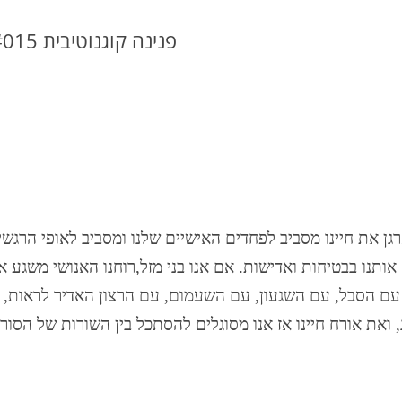
DBT DISTRESS TOLERANCE SKILLS
פנינה קוגנוטיבית #015 כסלו כב, תשעה 14/12/14
גן את חיינו מסביב לפחדים האישיים שלנו ומסביב לאופי הרגשי
רוחנו האנושי משגע א
,
אם אנו בני מזל
.
אותנו בבטיחות ואדישות
עם השעמום, עם הרצון האדיר לראות, 
,
עם השגעון
,
 עם הסבל
ואת אורח חיינו אז אנו מסוגלים להסתכל בין השורות של הסו
,