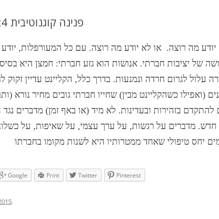
DBT DISTRESS TOLERANCE SKILLS
פנינה קוגנוטיבית #024 טבת י׳ד, תשעה 5/1/15
. יודע מה רוצה. או לא יודע מה רוצה. עם כל המעורפלות, יוד
ה של יציבות חברתי. אנושות הוא גזע חברתי: חמצן היא בסיסי
רה עלול לגרום חרדה ונמנעות. בדרך כלל, הקליינט עדיין זקוק ל
ינים (ואפילו כשהקליינט מבין) שחייו חברתי גובים מחיר נורא (
להתקדם בזהירות ובעדינות. לא מיד (או באף זמן) מדברים נגד הש
ן חדש. מדברים על רגשות, על ערך עצמי, על שאיפות, על כשלונ
מים יחס טיפולי שאחד ממטרותיו היא לשנות מקומו בחברתו
Google
Print
Twitter
Pinterest
 2015
.