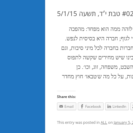
ע לזהה ממה הוא מפחד: מהפכה
 לגוף; חברה היא בסיסית לנפש.
חברות בחברה לכל מיני סיבות, וגם
ותבינו שיש מחירים שקשה לתפוס
בט, משפחה, זוג, וכו׳. כן
ות, על כל מה ש׳טבאו׳ חוץ מחדר
Share this:
Email
Facebook
LinkedIn
This entry was posted in
ALL
on
January 5,