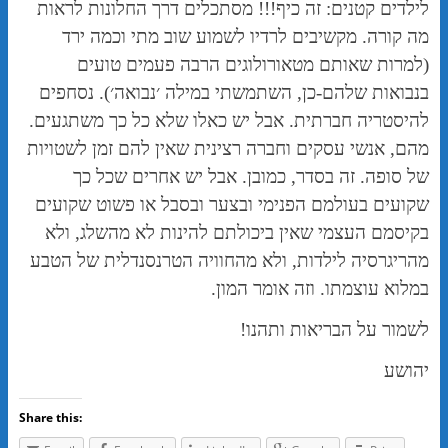
לילדים קטנים: זה כיף!!! מסתכלים דרך החלונות לראות
מה קורה. מקשיבים לרדיו לשמוע שוב מתי וכמה ירד
(למרות שאותם מטאורולוגים הרבה פעמים טועים
בנבואות שלהם-כן, השתמשתי במילה ׳נבואה׳). נסחפים
להיסטריה חברתית. אבל יש כאלו שלא כל כך משתגעים.
מהם, אנשי עסקים וחברה רצינית שאין להם זמן לשטויות
של סופה. זה בסדר, כמובן. אבל יש אחרים שכל כך
שקועים בעולמם הפנימי ובצער ובסבל או פשוט שקועים
בקיסמם העצמי שאין ביכולתם להינות לא מהשלג, ולא
מהריגרסיה לילדות, ולא מהחוויה הטרנסנדלית של הטבע
במלוא עוצמתו. וזה אומר המון.
לשמור על הבריאות ותהנו!
יהושע
Share this: