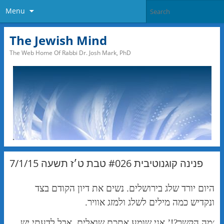
Menu
The Jewish Mind
The Web Home Of Rabbi Dr. Josh Mark, PhD
פנינה קוגנוטיבית #026 טבת ט׳ז תשעה 7/1/15
היום יורד שלג בירושלים. נשים את דיון הקודם בצד
ונקדיש כמה מילים לשלג ולמזג אוויר.
׳מה הקשר?!’ אני שומע אתכם שואלים. אבל לדעתי יש