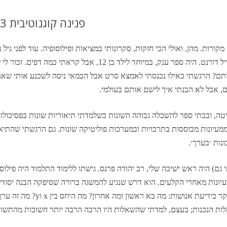
DBT DISTRESS TOLERANCE SKILLS
פנינה קוגנוטיבית #043 שבט יט, תשעה 8/2/15
קורות. מהן, ואולי הכי חזקות, סקרונותי במציאות ופילוסופיה. עוד לפני גי
׳הסיפור של פילוסופיה׳ של המחבר האהוב, ויל דורנט. היה ספר ענק, במ
תם? הרגשתי כאילו נכנסתי לאמצא סרט אבל הבמאי ניסה לשכנע אותי שאני 
ם, אבל לא הבנתי איך לישם אותם בעולמי.
יטה, ובבתי ספר להשכלה גבוהה השונות כשלמדתי תיאוריות שונות בפסיכולוגי
מעיונות מבוססות בתרבויות ובמערכות פוליטיקה שונות. גם הרגשתי שהתיאור
ונות ׳בערך׳.
 גם) היה ראש ישיבה שלי, רב יהודה פרנס. גישתו ללימוד התלמוד היה פילו
ונות מאחרי הקלעים. הוא דרש שנגיע להמשגה ברורה שסיפקה הבנה יסודית ע
רב פרנס גילה לי חכמת אפיסטמולוגיה,
ות הנכנות; בעצם, למדתי שהשאלות היו הרבה הרבה יותר חשובות מהתשוב