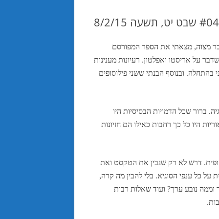
לֹ בר מצוה, מצאתי את הספר המפורסם
יוחד לילד בן 12, אבל קראתי כמה דפים. זכור לי שדבר על אריסטו ואפלטון. רעיונות מענינות
בהתחלה. ובנוסף הבנתי ששני פילוסופים
ה. ברור שכל הדמויות הבסיסיות היו
יות היו כל כך רחבות כאילו הם חזיונות
סופית. דרש לא רק שנבין את הטקסט ואת
ל כל ענפי הסוגיא. בלי להבין מה קרה,
 המחקר בידיעת אנושות: מה בא ראשון ומה אחרון? מה היחס בין x וy? מה זה ערך וממה נובע ערך? ועוד שאלות רבות
ות.