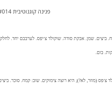
DBT DISTRESS TOLERANCE SKILLS
פנינה קוגנוטיבית #014 כסלו י׳ט, תשעה 11/12/14
ח
.
ביצים
.
שמן
.
אבקת סודה
.
שוקולד צ׳יפס
.
לערבבם יחד
.
לחלק 
ות
.
ד צ׳פס
(
מוזר
,
לא
?);
היא רוצה צימוקים
.
שוב
:
קמח
.
סוכר
.
ביצים