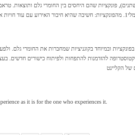
משתנים), פונקציות שהם היחסים בין החומרי גלם ותוצאות. טר
 בפונקציות ובמיוחד בקוגניציות שמחברות את החומרי גלם. ולפעמ
טוסטרופה להזדמנות להתפחות ולפיתוח כישורים חדשים. בעצ
erience as it is for the one who experiences it.