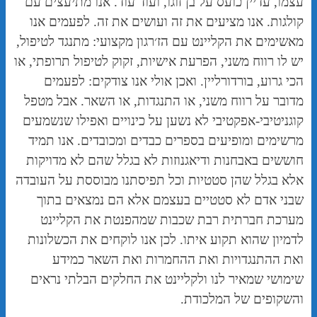
עצמו, עדיין כועס על בן זוגו, ועוד עוד. אנו מתיעצים עם
קולגות. אנו מציעים את זה ועושים את זה. לפעמים אנו
מאשימים את הקליינט עם הז׳רגון מקצועי: מתנגד לטיפול,
יש לו רווח משני, הפרעת אישיות, זקוק לטיפול תרופתי, או
הכי גרוע, בורדורליין. ואכן אולי אנו צודקים: לפעמים
מדובר על רווח משני, או התנגדות, או השאר. אבל מטפל
קוגניטיבי-אפקטיבי לא נשען על כינויים ואפילו שנשמעים
מרשימים ומופיעים בספרים כבדים ומכובדים. אנו תמיד
חוששים באבחנות ודיאגנוזות לא בגלל שהם לא מדויקות
אלא בגלל שהן סטטיות וכל תפיסתנו מבוססת על העובדה
שבני אדם לא סטטיים בעצמם אלא הם נמצאים בתוך
מערכת חברתית רבת שכבות שמהפנטת את הקליינט
לדמיון שהוא תקוע איתו. לכן אנו לוקחים את הכשלונות
ואת ההתנגדויות ואת ההחמרות ואת השאר כמידע
שימושי שמאיר לנו ולקליינט את החלקים הבלתי נראים
והשקופים של המלכודת.