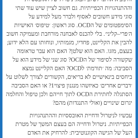
וההתנהגויות הכפייתיות. גם חשוב לציין שיש עוד שתי
סוגי מידע חשובים לאסוף ולברר מעל למידע על
הסימפטומים של הOCD. סוג ראשון: ׳טיפוס׳ האישיות
ה׳פרי–קליני׳. בלי להכנס לאבחנה מורחבת ומעמיקה חשוב
להבין את הקליינט, פחדיו, מגמותיו, ונוחותו עם הלא ידוע;
בעצם, מזגו. האם הוא שלטן? האם הוא עבר טראומה
שקשורה לסיפור של הOCD? סוג שני של מידע הוא על
הסביבה: מה ׳תורמת׳ לOCD? האם הקליינט נמצא
ביחסים בינאישיים לא בריאים, הקשורים לצורך לשלוט על
׳דברים אחרים׳ כאיזשהו מנגנון פיצוי1? או האם הסביבה
הסתגלה לחתירת הOCD לתוך חייהם ולכן טיפול והחלמה
יגרום שינויים (ואולי התנגדות) מהם?
עכשיו לניטרולֹ ודחיית האובססיות וההתנהגויות
הכפייתיות. ניטרול ודחייה הם בעצם המשך של מטרת
העל של הגישה הקוגנוטיבית: להרחיק את האדם