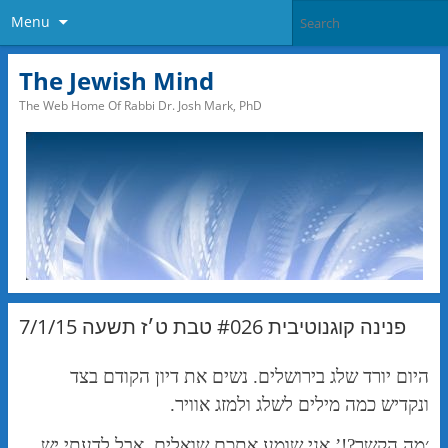
Menu
The Jewish Mind
The Web Home Of Rabbi Dr. Josh Mark, PhD
פנינה קוגנוטיבית #026 טבת ט׳ז תשעה 7/1/15
היום יורד שלג בירושלים. נשים את דיון הקודם בצד
ונקדיש כמה מילים לשלג ולמזג אוויר.
׳מה הקשר?!’ אני שומע אתכם שואלים. אבל לדעתי יש