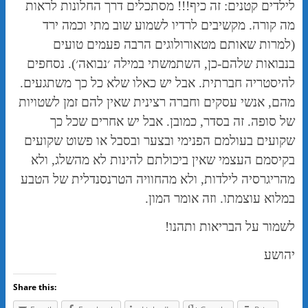
לילדים קטנים: זה כיף!!! מסתכלים דרך החלונות לראות
מה קורה. מקשיבים לרדיו לשמוע שוב מתי וכמה ירד
(למרות שאותם מטאורולוגים הרבה פעמים טועים
בנבואות שלהם-כן, השתמשתי במילה ׳נבואה׳). נסחפים
להיסטריה חברתית. אבל יש כאלו שלא כל כך משתגעים.
מהם, אנשי עסקים וחברה רצינית שאין להם זמן לשטויות
של סופה. זה בסדר, כמובן. אבל יש אחרים שכל כך
שקועים בעולמם הפנימי ובצער ובסבל או פשוט שקועים
בקיסמם העצמי שאין ביכולתם להינות לא מהשלג, ולא
מהריגרסיה לילדות, ולא מהחוויה הטרנסנדלית של הטבע
במלוא עוצמתו. וזה אומר המון.
לשמור על הבריאות ותהנו!
יהושע
Share this: