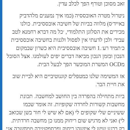
זאב מסוכן וטורף הפך לכלב עדין.
ניטרול מטרה האובססיה (כמו איך נמענים מלהדביק
באייד׳ס) מלווה בביות של חשיבה אובססיבית. כולנו
מכירים את הסלוגן התלמודי, ׳כל מה דברא רחמנא לטב
עביד׳ ולכן לדעתי אין לפסול ולגנות בחשיבה אובססיבית
כ׳תמיד רע׳.1 חשיבה אובססיבית היא כשרון שבמקום
הנכון ובזמן הנכון מביאה דברים יפים לעולמנו. אצל הסובל
מOCD המשרת המוכשר הפך לבעל הבית.
אז המשימה שלנו כמטפלים קוגנוטיביים היא לביית שוב
את חיית הבר.
ביות מתחילה בהפרדה בין החושב למחשבה. תכונת
מחשבות קשורות לחרדה שקופיות. זה אומר שכמו
ששיניים שלי שקופים לי (אם לא שיש לי חור בשן שכואב
לי) ואני לא מרגיש שום ריחוק ממנו כן מחשבה חרדתית.
רק ברגע שיש לי איזשהו ריחוק ופרספקטיבה ממחשבה אני