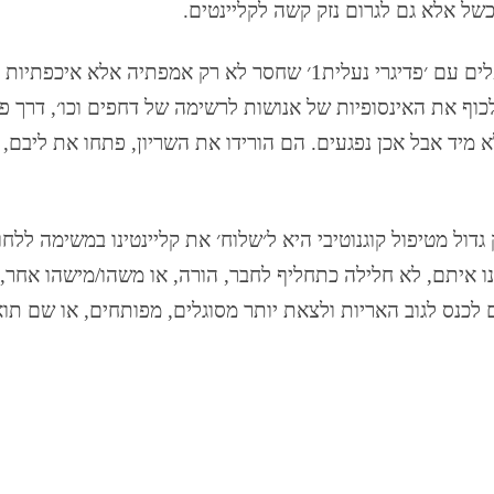
של אלא גם לגרום נזק קשה לקליינטים.
כל אחד ממנו מכיר סיפורים של מטפלים עם ׳פדיגרי נעלית1׳ שחסר לא ר
 לכוף את האינסופיות של אנושות לרשימה של דחפים וכו׳, דרך פ
א מיד אבל אכן נפגעים. הם הורידו את השריון, פתחו את ליבם, ב
OC היא בזה: חלק גדול מטיפול קוגנוטיבי היא ל׳שלוח׳ את קליינטינו במשי
 איתם, לא חלילה כתחליף לחבר, הורה, או משהו/מישהו אחר,
כנס לגוב האריות ולצאת יותר מסוגלים, מפותחים, או שם תו